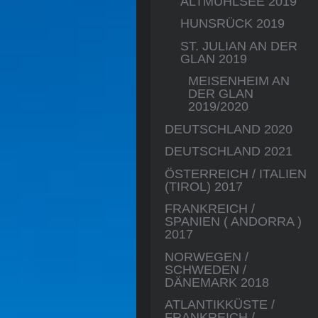
ALTMÜHLSEE 2019
HUNSRÜCK 2019
ST. JULIAN AN DER
GLAN 2019
MEISENHEIM AN
DER GLAN
2019/2020
DEUTSCHLAND 2020
DEUTSCHLAND 2021
ÖSTERREICH / ITALIEN
(TIROL) 2017
FRANKREICH /
SPANIEN ( ANDORRA )
2017
NORWEGEN /
SCHWEDEN /
DÄNEMARK 2018
ATLANTIKKÜSTE /
FRANKREICH /